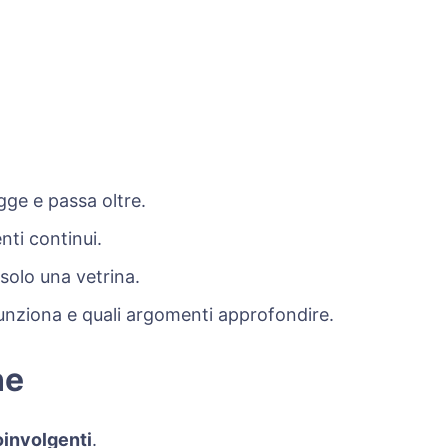
gge e passa oltre.
ti continui.
solo una vetrina.
funziona e quali argomenti approfondire.
ne
oinvolgenti
.